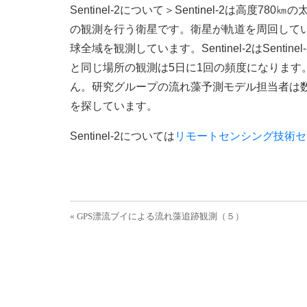
Sentinel-2について＞Sentinel-2は高度
の観測を行う衛星です。衛星が軌道を周回してい
球全域を観測しています。Sentinel-2はSent
と同じ場所の観測は5日に1回の頻度になります
ん。研究グループの流れ藻予測モデル担当者は
を探しています。
Sentinel-2については
リモートセンシング技術セ
投稿ナビゲーション
« GPS漂流ブイによる流れ藻追跡観測（５）