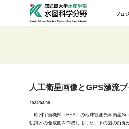
プロ
人工衛星画像とGPS漂流
2024/03/08
欧州宇宙機関（ESA）の地球観測光学衛星Sent
軌跡との合成図を作成しました。下の図の白丸が3月