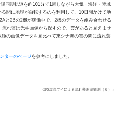
780㎞の太陽同期軌道を約101分で1周しながら大気・海洋・陸域
る間に地球が自転するのを利用して、10日間かけて地
inel-2Aと2Bの2機が稼働中で、2機のデータを組み合わせる
。流れ藻は光学画像から探すので、雲があると見えませ
数種の画像データを見比べて東シナ海の雲の間に流れ藻
ンターのページ
を参考にしました。
GPS漂流ブイによる流れ藻追跡観測（６） »